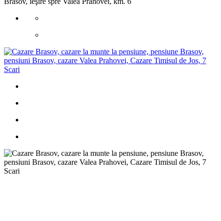
Brasov, ieşire spre Valea Prahovei, km. 6