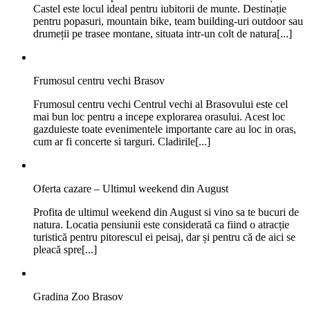
Castel este locul ideal pentru iubitorii de munte. Destinație
pentru popasuri, mountain bike, team building-uri outdoor sau
drumeții pe trasee montane, situata intr-un colt de natura[...]
Frumosul centru vechi Brasov
Frumosul centru vechi Centrul vechi al Brasovului este cel
mai bun loc pentru a incepe explorarea orasului. Acest loc
gazduieste toate evenimentele importante care au loc in oras,
cum ar fi concerte si targuri. Cladirile[...]
Oferta cazare – Ultimul weekend din August
Profita de ultimul weekend din August si vino sa te bucuri de
natura. Locatia pensiunii este considerată ca fiind o atracție
turistică pentru pitorescul ei peisaj, dar și pentru că de aici se
pleacă spre[...]
Gradina Zoo Brasov